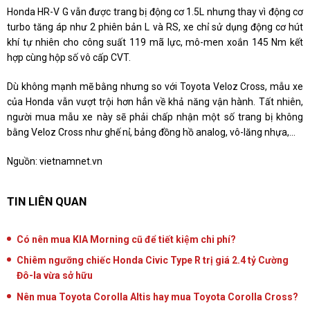
Honda HR-V G vẫn được trang bị động cơ 1.5L nhưng thay vì động cơ
turbo tăng áp như 2 phiên bản L và RS, xe chỉ sử dụng động cơ hút
khí tự nhiên cho công suất 119 mã lực, mô-men xoắn 145 Nm kết
hợp cùng hộp số vô cấp CVT.
Dù không mạnh mẽ bằng nhưng so với Toyota Veloz Cross, mẫu xe
của Honda vẫn vượt trội hơn hẳn về khả năng vận hành. Tất nhiên,
người mua mẫu xe này sẽ phải chấp nhận một số trang bị không
bằng Veloz Cross như ghế nỉ, bảng đồng hồ analog, vô-lăng nhựa,...
Nguồn:
vietnamnet.vn
TIN LIÊN QUAN
Có nên mua KIA Morning cũ để tiết kiệm chi phí?
Chiêm ngưỡng chiếc Honda Civic Type R trị giá 2.4 tỷ Cường
Đô-la vừa sở hữu
Nên mua Toyota Corolla Altis hay mua Toyota Corolla Cross?