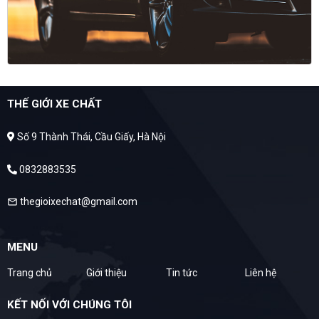
THẾ GIỚI XE CHẤT
Số 9 Thành Thái, Cầu Giấy, Hà Nội
0832883535
thegioixechat@gmail.com
mail
MENU
Trang chủ
Giới thiệu
Tin tức
Liên hệ
KẾT NỐI VỚI CHÚNG TÔI