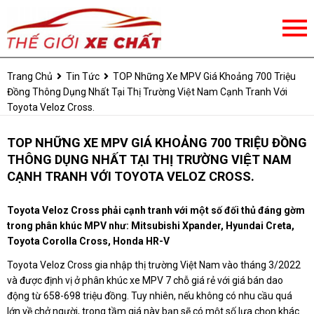
Trang Chủ
Tin Tức
TOP Những Xe MPV Giá Khoảng 700 Triệu
Đồng Thông Dụng Nhất Tại Thị Trường Việt Nam Cạnh Tranh Với
Toyota Veloz Cross.
TOP NHỮNG XE MPV GIÁ KHOẢNG 700 TRIỆU ĐỒNG
THÔNG DỤNG NHẤT TẠI THỊ TRƯỜNG VIỆT NAM
CẠNH TRANH VỚI TOYOTA VELOZ CROSS.
Toyota Veloz Cross phải cạnh tranh với một số đối thủ đáng gờm
trong phân khúc MPV như: Mitsubishi Xpander, Hyundai Creta,
Toyota Corolla Cross, Honda HR-V
Toyota Veloz Cross gia nhập thị trường Việt Nam vào tháng 3/2022
và được định vị ở phân khúc xe MPV 7 chỗ giá rẻ với giá bán dao
động từ 658-698 triệu đồng. Tuy nhiên, nếu không có nhu cầu quá
lớn về chở người, trong tầm giá này bạn sẽ có một số lựa chọn khác