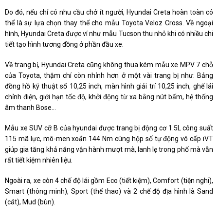
Do đó, nếu chỉ có nhu cầu chở ít người, Hyundai Creta hoàn toàn có
thể là sự lựa chọn thay thế cho mẫu Toyota Veloz Cross. Về ngoại
hình, Hyundai Creta được ví như mẫu Tucson thu nhỏ khi có nhiều chi
tiết tạo hình tương đồng ở phần đầu xe.
Về trang bị, Hyundai Creta cũng không thua kém mẫu xe MPV 7 chỗ
của Toyota, thậm chí còn nhỉnh hơn ở một vài trang bị như: Bảng
đồng hồ kỹ thuật số 10,25 inch, màn hình giải trí 10,25 inch, ghế lái
chỉnh điện, giới hạn tốc độ, khởi động từ xa bằng nút bấm, hệ thống
âm thanh Bose...
Mẫu xe SUV cỡ B của hyundai được trang bị động cơ 1.5L công suất
115 mã lực, mô-men xoắn 144 Nm cùng hộp số tự động vô cấp iVT
giúp gia tăng khả năng vận hành mượt mà, lanh lẹ trong phố mà vẫn
rất tiết kiệm nhiên liệu.
Ngoài ra, xe còn 4 chế độ lái gồm Eco (tiết kiệm), Comfort (tiện nghi),
Smart (thông minh), Sport (thể thao) và 2 chế độ địa hình là Sand
(cát), Mud (bùn).