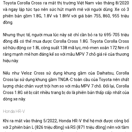
Toyota Corolla Cross ra mắt thị trường Việt Nam vào tháng 8/2020
và ngay lập tức tạo nên sức hút mạnh mẽ với người dùng. Xe có 3
phiên bản gồm 1.8G, 1.8V và 1.8HV với giá bán 755, 860, 955 triệu
đồng.
Nhưng thực tế, người mua lúc này sẽ chỉ cần bỏ ra từ 695-705 triệu
đồng đã có thể mua được Corolla Cross 1.8G. Toyota Corolla Cross
sở hữu động cơ 1.8L công suất 138 mã lực, mô-men xoắn 172 Nm rõ
ràng mạnh mẽ hơn đáng kể so với mẫu MPV 7 chỗ giá rẻ của thương
hiệu này.
Nếu như Veloz Cross sử dụng khung gầm của Daihatsu, Corolla
Cross lại sử dụng khung gầm TNGA-C toàn cầu của Toyota nên chất
lượng chắc chắn vượt trội hơn so với mẫu MPV 7 chỗ. Đổi lại, Corolla
Cross 1.8G sẽ bị cắt nhiều trang bị do là phiên bản thấp cấp nhất của
dòng xe này.
Honda HR-V
Khi ra mắt vào tháng 5/2022, Honda HR-V thế hệ mới được công bố
với 2 phiên bản L (826 triệu đồng) và RS (871 triệu đồng) nên với tầm