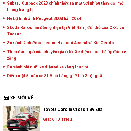
Subaru Outback 2023 chính thức ra mắt với nhiều thay đổi mới
trong trang bị
Hé Lộ hình ảnh Peugeot 3008 bản 2024
Skoda Karoq lần đầu lộ diện tại Việt Nam, đối thủ của CX-5 và
Tucson
So sánh 2 chiếc xe sedan: Hyundai Accent và Kia Cerato
Theo đánh giá của chuyên gia ô tô: Xe điện chưa thể áp đảo xe
xăng
So sánh phí nuôi xe điện và xe xăng thực tế
Điểm mặt 5 mẫu xe SUV có hàng ghế thứ 3 rộng rãi
directions_car
XE MỚI VỀ
Toyota Corolla Cross 1.8V 2021
Giá: 610 Triệu