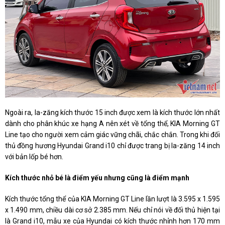
Ngoài ra, la-zăng kích thước 15 inch được xem là kích thước lớn nhất
dành cho phân khúc xe hạng A nên xét về tổng thể, KIA Morning GT
Line tạo cho người xem cảm giác vững chãi, chắc chắn. Trong khi đối
thủ đồng hương Hyundai Grand i10 chỉ được trang bị la-zăng 14 inch
với bản lốp bé hơn.
Kích thước nhỏ bé là điểm yếu nhưng cũng là điểm mạnh
Kích thước tổng thể của KIA Morning GT Line lần lượt là 3.595 x 1.595
x 1.490 mm, chiều dài cơ sở 2.385 mm. Nếu chỉ nói về đối thủ hiện tại
là Grand i10, mẫu xe của Hyundai có kích thước nhỉnh hơn 170 mm