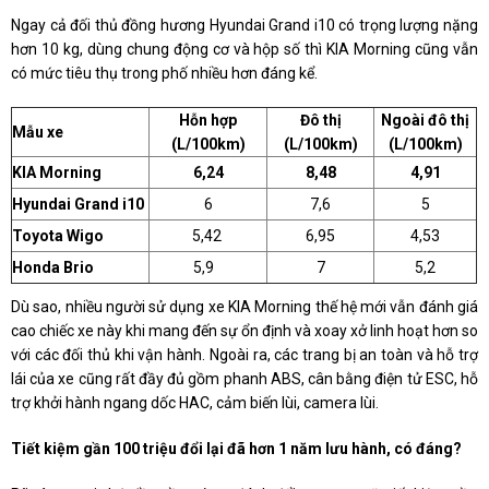
Ngay cả đối thủ đồng hương Hyundai Grand i10 có trọng lượng nặng
hơn 10 kg, dùng chung động cơ và hộp số thì KIA Morning cũng vẫn
có mức tiêu thụ trong phố nhiều hơn đáng kể.
Hỗn hợp
Đô thị
Ngoài đô thị
Mẫu xe
(L/100km)
(L/100km)
(L/100km)
KIA Morning
6,24
8,48
4,91
Hyundai Grand i10
6
7,6
5
Toyota Wigo
5,42
6,95
4,53
Honda Brio
5,9
7
5,2
Dù sao, nhiều người sử dụng xe KIA Morning thế hệ mới vẫn đánh giá
cao chiếc xe này khi mang đến sự ổn định và xoay xở linh hoạt hơn so
với các đối thủ khi vận hành. Ngoài ra, các trang bị an toàn và hỗ trợ
lái của xe cũng rất đầy đủ gồm phanh ABS, cân bằng điện tử ESC, hỗ
trợ khởi hành ngang dốc HAC, cảm biến lùi, camera lùi.
Tiết kiệm gần 100 triệu đổi lại đã hơn 1 năm lưu hành, có đáng?