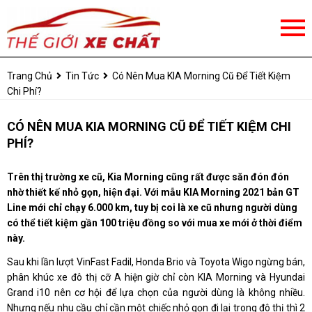
Trang Chủ
Tin Tức
Có Nên Mua KIA Morning Cũ Để Tiết Kiệm
Chi Phí?
CÓ NÊN MUA KIA MORNING CŨ ĐỂ TIẾT KIỆM CHI
PHÍ?
Trên thị trường xe cũ, Kia Morning cũng rất được săn đón đón
nhờ thiết kế nhỏ gọn, hiện đại. Với mẫu KIA Morning 2021 bản GT
Line mới chỉ chạy 6.000 km, tuy bị coi là xe cũ nhưng người dùng
có thể tiết kiệm gần 100 triệu đồng so với mua xe mới ở thời điểm
này.
Sau khi lần lượt VinFast Fadil, Honda Brio và Toyota Wigo ngừng bán,
phân khúc xe đô thị cỡ A hiện giờ chỉ còn KIA Morning và Hyundai
Grand i10 nên cơ hội để lựa chọn của người dùng là không nhiều.
Nhưng nếu nhu cầu chỉ cần một chiếc nhỏ gọn đi lại trong đô thị thì 2