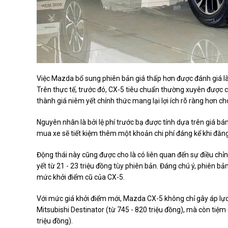
Việc Mazda bổ sung phiên bản giá thấp hơn được đánh giá là 
Trên thực tế, trước đó, CX-5 tiêu chuẩn thường xuyên được c
thành giá niêm yết chính thức mang lại lợi ích rõ ràng hơn c
Nguyên nhân là bởi lệ phí trước bạ được tính dựa trên giá bán l
mua xe sẽ tiết kiệm thêm một khoản chi phí đáng kể khi đăng
Động thái này cũng được cho là có liên quan đến sự điều chỉ
yết từ 21 - 23 triệu đồng tùy phiên bản. Đáng chú ý, phiên bả
mức khởi điểm cũ của CX-5.
Với mức giá khởi điểm mới, Mazda CX-5 không chỉ gây áp lự
Mitsubishi Destinator (từ 745 - 820 triệu đồng), mà còn ti
triệu đồng).