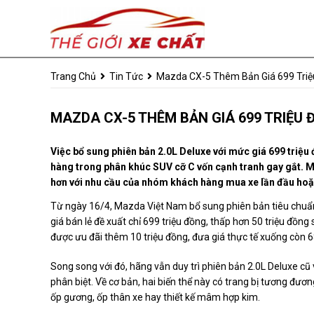
Trang Chủ
Tin Tức
Mazda CX-5 Thêm Bản Giá 699 Triệu
MAZDA CX-5 THÊM BẢN GIÁ 699 TRIỆU Đ
Việc bổ sung phiên bản 2.0L Deluxe với mức giá 699 triệ
hàng trong phân khúc SUV cỡ C vốn cạnh tranh gay gắt. Mứ
hơn với nhu cầu của nhóm khách hàng mua xe lần đầu hoặc
Từ ngày 16/4, Mazda Việt Nam bổ sung phiên bản tiêu chuẩ
giá bán lẻ đề xuất chỉ 699 triệu đồng, thấp hơn 50 triệu đồng
được ưu đãi thêm 10 triệu đồng, đưa giá thực tế xuống còn 6
Song song với đó, hãng vẫn duy trì phiên bản 2.0L Deluxe cũ
phân biệt. Về cơ bản, hai biến thể này có trang bị tương đươ
ốp gương, ốp thân xe hay thiết kế mâm hợp kim.