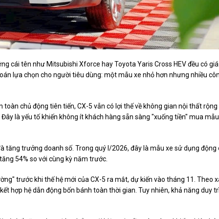
g cái tên như Mitsubishi Xforce hay Toyota Yaris Cross HEV đều có giá
i toán lựa chọn cho người tiêu dùng: một mẫu xe nhỏ hơn nhưng nhiều cô
oàn chủ động tiên tiến, CX-5 vẫn có lợi thế về không gian nội thất rộng 
 Đây là yếu tố khiến không ít khách hàng sẵn sàng "xuống tiền" mua mẫu
ì đà tăng trưởng doanh số. Trong quý I/2026, đây là mẫu xe sử dụng động
, tăng 54% so với cùng kỳ năm trước.
ờng" trước khi thế hệ mới của CX-5 ra mắt, dự kiến vào tháng 11. Theo 
ết hợp hệ dẫn động bốn bánh toàn thời gian. Tuy nhiên, khả năng duy tr