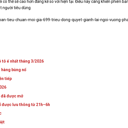
ới có thể sẽ cao hơn đáng kể so với hiện tại. Điều này càng khiến phiên bả
t người tiêu dùng.
an-tieu-chuan-moi-gia-699-trieu-dong-quyet-gianh-lai-ngoi-vuong-ph
ô tô ế nhất tháng 3/2026
t hàng bùng nổ
ên tiếp
2026
c đã được mở
hỉ được lưu thông từ 21h–6h
c
iệt