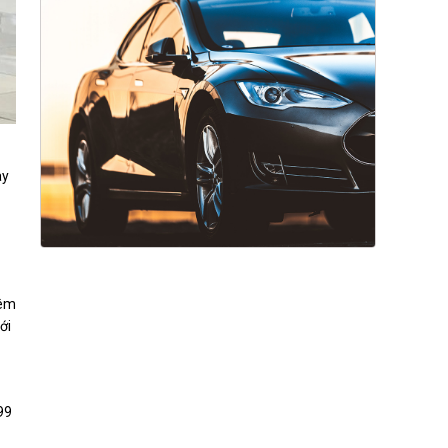
ày
iêm
ới
99