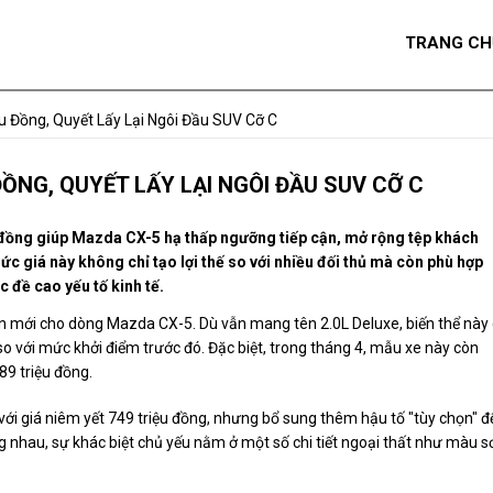
TRANG CH
 Đồng, Quyết Lấy Lại Ngôi Đầu SUV Cỡ C
ỒNG, QUYẾT LẤY LẠI NGÔI ĐẦU SUV CỠ C
u đồng giúp Mazda CX-5 hạ thấp ngưỡng tiếp cận, mở rộng tệp khách
c giá này không chỉ tạo lợi thế so với nhiều đối thủ mà còn phù hợp
 đề cao yếu tố kinh tế.
n mới cho dòng Mazda CX-5. Dù vẫn mang tên 2.0L Deluxe, biến thể này
 so với mức khởi điểm trước đó. Đặc biệt, trong tháng 4, mẫu xe này còn
89 triệu đồng.
 với giá niêm yết 749 triệu đồng, nhưng bổ sung thêm hậu tố "tùy chọn" đ
ng nhau, sự khác biệt chủ yếu nằm ở một số chi tiết ngoại thất như màu s