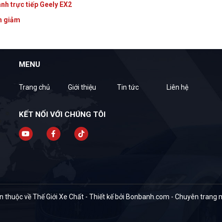
anh trực tiếp Geely EX2
nh giảm
MENU
Trang chủ
Giới thiệu
Tin tức
Liên hệ
KẾT NỐI VỚI CHÚNG TÔI
 thuộc về Thế Giới Xe Chất -
Thiết kế bởi
Bonbanh.com - Chuyên trang m