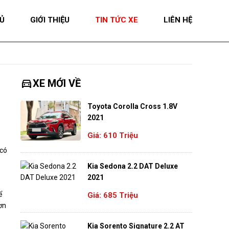
Ủ
GIỚI THIỆU
TIN TỨC XE
LIÊN HỆ
directions_car
XE MỚI VỀ
Toyota Corolla Cross 1.8V
2021
Giá: 610 Triệu
 có
Kia Sedona 2.2 DAT Deluxe
2021
ể
Giá: 685 Triệu
ơn
Kia Sorento Signature 2.2 AT