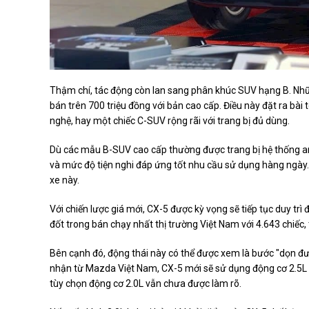
Thậm chí, tác động còn lan sang phân khúc SUV hạng B. Nhữn
bán trên 700 triệu đồng với bản cao cấp. Điều này đặt ra bà
nghệ, hay một chiếc C-SUV rộng rãi với trang bị đủ dùng.
Dù các mẫu B-SUV cao cấp thường được trang bị hệ thống an t
và mức độ tiện nghi đáp ứng tốt nhu cầu sử dụng hàng ngày.
xe này.
Với chiến lược giá mới, CX-5 được kỳ vọng sẽ tiếp tục duy tr
đốt trong bán chạy nhất thị trường Việt Nam với 4.643 chiếc
Bên cạnh đó, động thái này có thể được xem là bước "dọn đư
nhận từ Mazda Việt Nam, CX-5 mới sẽ sử dụng động cơ 2.5L k
tùy chọn động cơ 2.0L vẫn chưa được làm rõ.