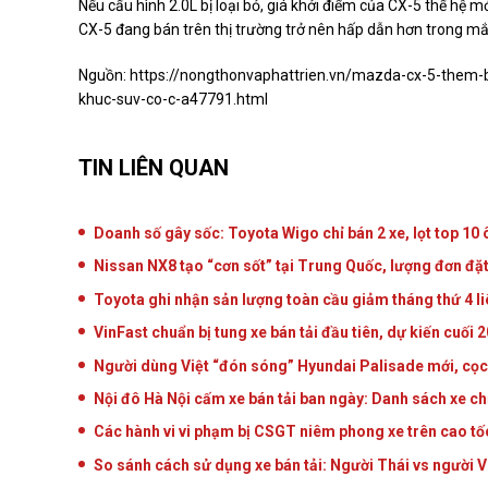
Nếu cấu hình 2.0L bị loại bỏ, giá khởi điểm của CX-5 thế hệ m
CX-5 đang bán trên thị trường trở nên hấp dẫn hơn trong mắ
Nguồn:
https://nongthonvaphattrien.vn/mazda-cx-5-them-b
khuc-suv-co-c-a47791.html
TIN LIÊN QUAN
Doanh số gây sốc: Toyota Wigo chỉ bán 2 xe, lọt top 10 
Nissan NX8 tạo “cơn sốt” tại Trung Quốc, lượng đơn đặ
Toyota ghi nhận sản lượng toàn cầu giảm tháng thứ 4 li
VinFast chuẩn bị tung xe bán tải đầu tiên, dự kiến cuối 
Người dùng Việt “đón sóng” Hyundai Palisade mới, cọ
Nội đô Hà Nội cấm xe bán tải ban ngày: Danh sách xe c
Các hành vi vi phạm bị CSGT niêm phong xe trên cao tố
So sánh cách sử dụng xe bán tải: Người Thái vs người V