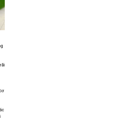
ng
rãi
 cơ
xác
ì