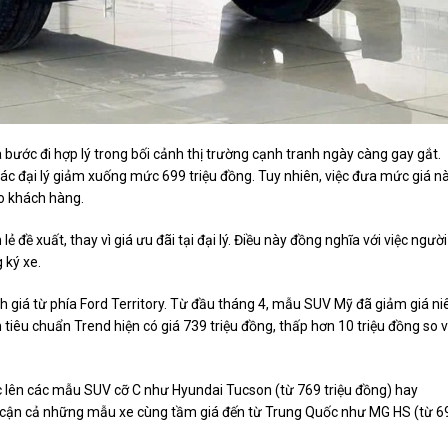
bước đi hợp lý trong bối cảnh thị trường cạnh tranh ngày càng gay gắt.
ác đại lý giảm xuống mức 699 triệu đồng. Tuy nhiên, việc đưa mức giá n
ho khách hàng.
ẻ đề xuất, thay vì giá ưu đãi tại đại lý. Điều này đồng nghĩa với việc người
 ký xe.
nh giá từ phía Ford Territory. Từ đầu tháng 4, mẫu SUV Mỹ đã giảm giá n
n tiêu chuẩn Trend hiện có giá 739 triệu đồng, thấp hơn 10 triệu đồng so v
c lên các mẫu SUV cỡ C như Hyundai Tucson (từ 769 triệu đồng) hay
ệm cận cả những mẫu xe cùng tầm giá đến từ Trung Quốc như MG HS (từ 6