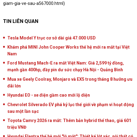
giam-gia-ve-sau-a567000.html
)
TIN LIÊN QUAN
Tesla Model Y trục cơ sở dài giá 47.000 USD
Khám phá MINI John Cooper Works thế hệ mới ra mắt tại Việt
Nam
Ford Mustang Mach-E ra mắt Việt Nam: Giá 2,599 tỷ đồng,
mạnh gần 400hp, đầy pin dư sức chạy Hà Nội - Quảng Bình
Mua xe Geely Coolray, Monjaro và EX5 trong tháng 8 hưởng ưu
đãi lớn
Hyundai EO - xe điện gầm cao mới lộ diện
Chevrolet Silverado EV phá kỷ lục thế giới về phạm vi hoạt động
sau một lần sạc
Toyota Camry 2026 ra mắt: Thêm bản hybrid thể thao, giá 601
triệu VNĐ
Hyundai Elantra thế hệ mới "lộ mặt": Thiết kế lột xác, nội thất có