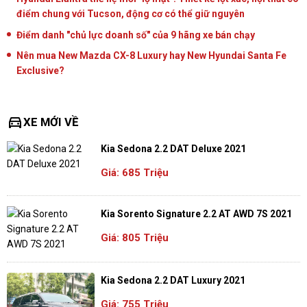
điểm chung với Tucson, động cơ có thể giữ nguyên
Điểm danh "chủ lực doanh số" của 9 hãng xe bán chạy
Nên mua New Mazda CX-8 Luxury hay New Hyundai Santa Fe
Exclusive?
directions_car
XE MỚI VỀ
Kia Sedona 2.2 DAT Deluxe 2021
Giá: 685 Triệu
Kia Sorento Signature 2.2 AT AWD 7S 2021
Giá: 805 Triệu
Kia Sedona 2.2 DAT Luxury 2021
Giá: 755 Triệu