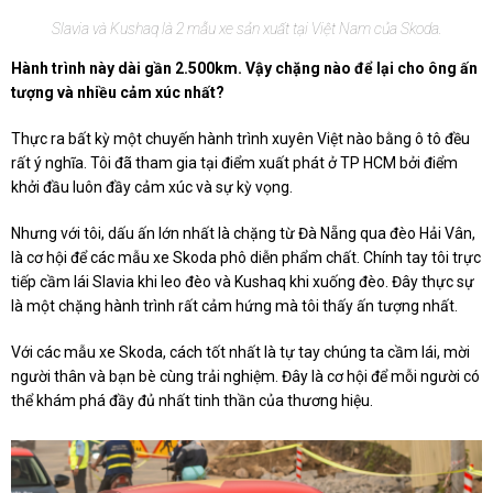
Slavia và Kushaq là 2 mẫu xe sản xuất tại Việt Nam của Skoda.
Hành trình này dài gần 2.500km. Vậy chặng nào để lại cho ông ấn
tượng và nhiều cảm xúc nhất?
Thực ra bất kỳ một chuyến hành trình xuyên Việt nào bằng ô tô đều
rất ý nghĩa. Tôi đã tham gia tại điểm xuất phát ở TP HCM bởi điểm
khởi đầu luôn đầy cảm xúc và sự kỳ vọng.
Nhưng với tôi, dấu ấn lớn nhất là chặng từ Đà Nẵng qua đèo Hải Vân,
là cơ hội để các mẫu xe Skoda phô diễn phẩm chất. Chính tay tôi trực
tiếp cầm lái Slavia khi leo đèo và Kushaq khi xuống đèo. Đây thực sự
là một chặng hành trình rất cảm hứng mà tôi thấy ấn tượng nhất.
Với các mẫu xe Skoda, cách tốt nhất là tự tay chúng ta cầm lái, mời
người thân và bạn bè cùng trải nghiệm. Đây là cơ hội để mỗi người có
thể khám phá đầy đủ nhất tinh thần của thương hiệu.