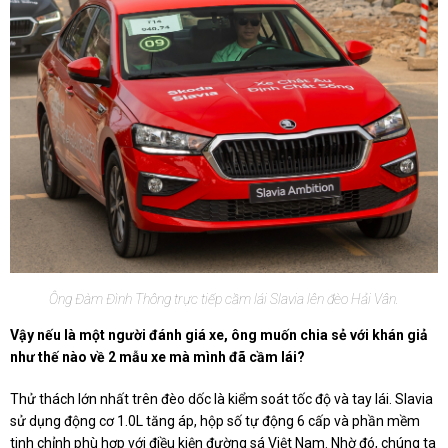
Ông Đàm Đình Thông trực tiếp cầm lái Slavia lên đèo Hải Vân.
Vậy nếu là một người đánh giá xe, ông muốn chia sẻ với khán giả
như thế nào về 2 mẫu xe mà mình đã cầm lái?
Thử thách lớn nhất trên đèo dốc là kiểm soát tốc độ và tay lái. Slavia
sử dụng động cơ 1.0L tăng áp, hộp số tự động 6 cấp và phần mềm
tinh chỉnh phù hợp với điều kiện đường sá Việt Nam. Nhờ đó, chúng ta