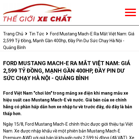
Trang Chủ
Tin Tức
Ford Mustang Mach-E Ra Mắt Việt Nam: Giá
2,599 Tỷ Đồng, Mạnh Gần 400hp, Đầy Pin Dư Sức Chạy Hà Nội -
Quảng Bình
FORD MUSTANG MACH-E RA MẮT VIỆT NAM: GIÁ
2,599 TỶ ĐỒNG, MẠNH GẦN 400HP, ĐẦY PIN DƯ
SỨC CHẠY HÀ NỘI - QUẢNG BÌNH
Ford Việt Nam "chơi lớn" trong mảng xe điện khi mang mẫu xe
hiệu suất cao Mustang Mach-E về nước. Giá bán của xe chính
hãng có phần hấp dẫn hơn xe nhập tư về trước đây, dù đây là bản
thấp hơn.
Ngày 15/8, Ford Mustang Mach-E chính thức được giới thiệu tại Việt
Nam. Xe được nhập khẩu về một phiên bản Mustang Mach-E
Premium AWD với giá bán lẻ khuyến nghị 2,599 tỷ đồng (đã VAT). Xe