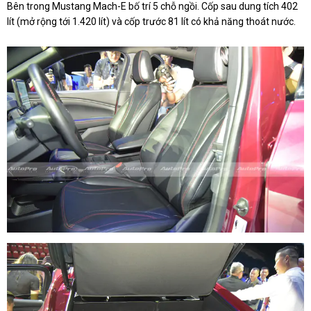
Bên trong Mustang Mach-E bố trí 5 chỗ ngồi. Cốp sau dung tích 402
lít (mở rộng tới 1.420 lít) và cốp trước 81 lít có khả năng thoát nước.