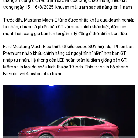
tháng sử dụng dịch vụ trạm sạc và quà tặng chào mừng; nếu đặt
trong ngày 15–16/8/2025, khuyến mãi trạm sạc sẽ nâng lên 1 năm.
Trước đây, Mustang Mach-E từng được nhập khẩu qua doanh nghiệp
tư nhân, nhưng là phiên bản GT với ngoại hình khác biệt, động cơ
mạnh hơn cùng giá bán lên tới gần 5 tỷ đồng ở thời điểm ban đầu.
Ford Mustang Mach-E có thiết kế kiểu coupe SUV hiện đại. Phiên bản
Premium nhập khẩu chính hãng có ngoại hình "hiền" hơn bản GT
nhập tư nhân. Hệ thống đèn LED hoàn toàn là điểm giống bản GT.
Mâm xe là loại đa chấu kích thước 19 inch. Phía trong là bộ phanh
Brembo với 4 piston phía trước.