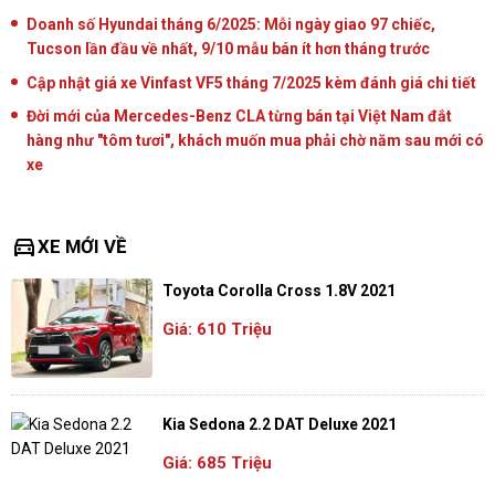
Doanh số Hyundai tháng 6/2025: Mỗi ngày giao 97 chiếc,
Tucson lần đầu về nhất, 9/10 mẫu bán ít hơn tháng trước
Cập nhật giá xe Vinfast VF5 tháng 7/2025 kèm đánh giá chi tiết
Đời mới của Mercedes-Benz CLA từng bán tại Việt Nam đắt
hàng như "tôm tươi", khách muốn mua phải chờ năm sau mới có
xe
directions_car
XE MỚI VỀ
Toyota Corolla Cross 1.8V 2021
Giá: 610 Triệu
Kia Sedona 2.2 DAT Deluxe 2021
Giá: 685 Triệu