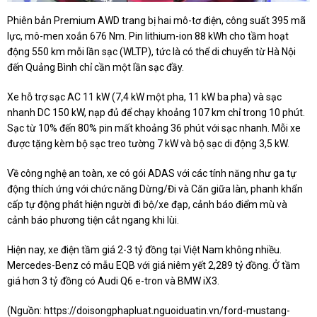
Phiên bản Premium AWD trang bị hai mô-tơ điện, công suất 395 mã
lực, mô-men xoắn 676 Nm. Pin lithium-ion 88 kWh cho tầm hoạt
động 550 km mỗi lần sạc (WLTP), tức là có thể di chuyển từ Hà Nội
đến Quảng Bình chỉ cần một lần sạc đầy.
Xe hỗ trợ sạc AC 11 kW (7,4 kW một pha, 11 kW ba pha) và sạc
nhanh DC 150 kW, nạp đủ để chạy khoảng 107 km chỉ trong 10 phút.
Sạc từ 10% đến 80% pin mất khoảng 36 phút với sạc nhanh. Mỗi xe
được tặng kèm bộ sạc treo tường 7 kW và bộ sạc di động 3,5 kW.
Về công nghệ an toàn, xe có gói ADAS với các tính năng như ga tự
động thích ứng với chức năng Dừng/Đi và Căn giữa làn, phanh khẩn
cấp tự động phát hiện người đi bộ/xe đạp, cảnh báo điểm mù và
cảnh báo phương tiện cắt ngang khi lùi.
Hiện nay, xe điện tầm giá 2-3 tỷ đồng tại Việt Nam không nhiều.
Mercedes-Benz có mẫu EQB với giá niêm yết 2,289 tỷ đồng. Ở tầm
giá hơn 3 tỷ đồng có Audi Q6 e-tron và BMW iX3.
(Nguồn:
https://doisongphapluat.nguoiduatin.vn/ford-mustang-