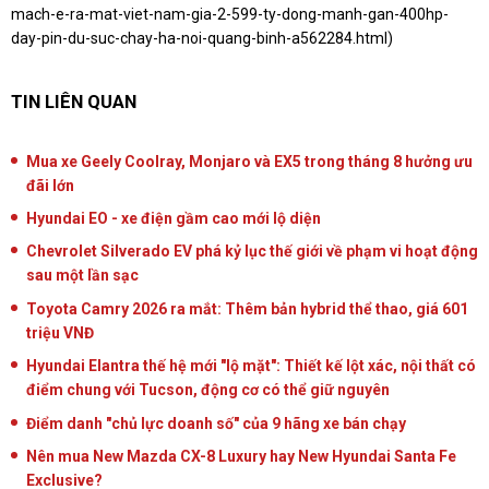
mach-e-ra-mat-viet-nam-gia-2-599-ty-dong-manh-gan-400hp-
day-pin-du-suc-chay-ha-noi-quang-binh-a562284.htm
l)
TIN LIÊN QUAN
Mua xe Geely Coolray, Monjaro và EX5 trong tháng 8 hưởng ưu
đãi lớn
Hyundai EO - xe điện gầm cao mới lộ diện
Chevrolet Silverado EV phá kỷ lục thế giới về phạm vi hoạt động
sau một lần sạc
Toyota Camry 2026 ra mắt: Thêm bản hybrid thể thao, giá 601
triệu VNĐ
Hyundai Elantra thế hệ mới "lộ mặt": Thiết kế lột xác, nội thất có
điểm chung với Tucson, động cơ có thể giữ nguyên
Điểm danh "chủ lực doanh số" của 9 hãng xe bán chạy
Nên mua New Mazda CX-8 Luxury hay New Hyundai Santa Fe
Exclusive?