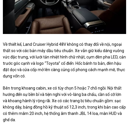
Về thiết kế, Land Cruiser Hybrid 48V không có thay đổi về nội, ngoại
thất so với các bản máy dầu tiêu chuẩn. Xe vẫn giữ kiểu dáng vuông
vức đặc trưng, với lưới tản nhiệt hình chữ nhật, cụm đèn pha LED, cản
trước góc cạnh và logo “Toyota” cổ điển. Hốc bánh to bản, đèn hậu
đặt dọc và cửa cốp mở lên càng củng cố phong cách mạnh mẽ, thực
dụng vốn có.
Bên trong khoang cabin, xe có tùy chọn 5 hoặc 7 chỗ ngồi. Nội thất
hướng đến sự bền bỉ và tiện nghi với vô-lăng ba chấu, cần số cỡ lớn
và khoang hành lý rộng rãi. Xe có các trang bị tiêu chuẩn gồm: sạc
không dây, bảng đồng hồ kỹ thuật số 12,3 inch, trong khi bản cao cấp
có thêm mâm 20 inch, hệ thống âm thanh JBL 14 loa, màn HUD và
ghế da.