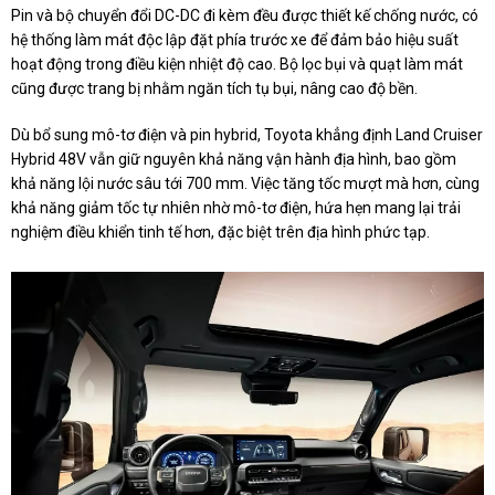
Pin và bộ chuyển đổi DC-DC đi kèm đều được thiết kế chống nước, có
hệ thống làm mát độc lập đặt phía trước xe để đảm bảo hiệu suất
hoạt động trong điều kiện nhiệt độ cao. Bộ lọc bụi và quạt làm mát
cũng được trang bị nhằm ngăn tích tụ bụi, nâng cao độ bền.
Dù bổ sung mô-tơ điện và pin hybrid, Toyota khẳng định Land Cruiser
Hybrid 48V vẫn giữ nguyên khả năng vận hành địa hình, bao gồm
khả năng lội nước sâu tới 700 mm. Việc tăng tốc mượt mà hơn, cùng
khả năng giảm tốc tự nhiên nhờ mô-tơ điện, hứa hẹn mang lại trải
nghiệm điều khiển tinh tế hơn, đặc biệt trên địa hình phức tạp.