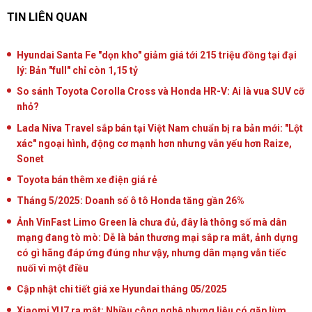
TIN LIÊN QUAN
Hyundai Santa Fe "dọn kho" giảm giá tới 215 triệu đồng tại đại
lý: Bản "full" chỉ còn 1,15 tỷ
So sánh Toyota Corolla Cross và Honda HR-V: Ai là vua SUV cỡ
nhỏ?
Lada Niva Travel sắp bán tại Việt Nam chuẩn bị ra bản mới: "Lột
xác" ngoại hình, động cơ mạnh hơn nhưng vẫn yếu hơn Raize,
Sonet
Toyota bán thêm xe điện giá rẻ
Tháng 5/2025: Doanh số ô tô Honda tăng gần 26%
Ảnh VinFast Limo Green là chưa đủ, đây là thông số mà dân
mạng đang tò mò: Dễ là bản thương mại sắp ra mắt, ảnh dựng
có gì hãng đáp ứng đúng như vậy, nhưng dân mạng vẫn tiếc
nuối vì một điều
Cập nhật chi tiết giá xe Hyundai tháng 05/2025
Xiaomi YU7 ra mắt: Nhiều công nghệ nhưng liệu có gặp lùm