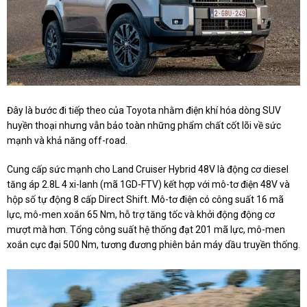
Đây là bước đi tiếp theo của Toyota nhằm điện khí hóa dòng SUV
huyền thoại nhưng vẫn bảo toàn những phẩm chất cốt lõi về sức
mạnh và khả năng off-road.
Cung cấp sức mạnh cho Land Cruiser Hybrid 48V là động cơ diesel
tăng áp 2.8L 4 xi-lanh (mã 1GD-FTV) kết hợp với mô-tơ điện 48V và
hộp số tự động 8 cấp Direct Shift. Mô-tơ điện có công suất 16 mã
lực, mô-men xoắn 65 Nm, hỗ trợ tăng tốc và khởi động động cơ
mượt mà hơn. Tổng công suất hệ thống đạt 201 mã lực, mô-men
xoắn cực đại 500 Nm, tương đương phiên bản máy dầu truyền thống.