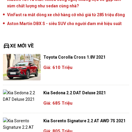
xùm chất lượng như sedan cùng nhà?
VinFast ra mắt dòng xe chở hàng cỡ nhỏ giá từ 285 triệu đồng
Aston Martin DBX S - siêu SUV cho người đam mê hiệu suất
directions_car
XE MỚI VỀ
Toyota Corolla Cross 1.8V 2021
Giá: 610 Triệu
Kia Sedona 2.2 DAT Deluxe 2021
Giá: 685 Triệu
Kia Sorento Signature 2.2 AT AWD 7S 2021
Giá: 805 Triệu