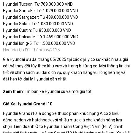
Hyundai Tucson: Từ 769.000.000 VND
Hyundai SantaFe: Từ 1.029.000.000 VND
Hyundai Stargazer: Từ 489.000.000 VND
Hyundai Solati: Từ 1.080.000.000 VND
Hyundai Custin: Từ 850.000.000 VND
Hyundai Palisade: Từ 1.469.000.000 VND
Hyundai Ionig-5: Từ 1.500.000.000 VND
Hyundai Ưu Đãi Tháng 05/2025
Giá Hyundai ưu đãi tháng 05/2025 tại các đại lý có sự khác nhau, giá
có thể thay đổi tùy theo khu vực và trang bị từng xe.
Mọi thông tin chi
tiết về chính sách ưu đãi dịch vụ, quý khách hàng vui lòng liên hệ và
đặt hẹn tới đại lý Hyundai gần nhất
Xem thêm
: Tin bán xe Hyundai cũ và mới giá tốt
Giá Xe Hyundai Grand I10
Hyundai Grand i10 là dòng xe thuộc phân khúc hạng A có 2 kiểu
dáng: sedan và hatchback với nhiều mức giá cho khách hàng lựa
chọn. Liên doanh Ô tô Hyundai Thành Công Việt Nam (HTV) chính
thức giới thiệu mẫu xe New Grand i10 tới thị trường Việt Nam. Xe có 6