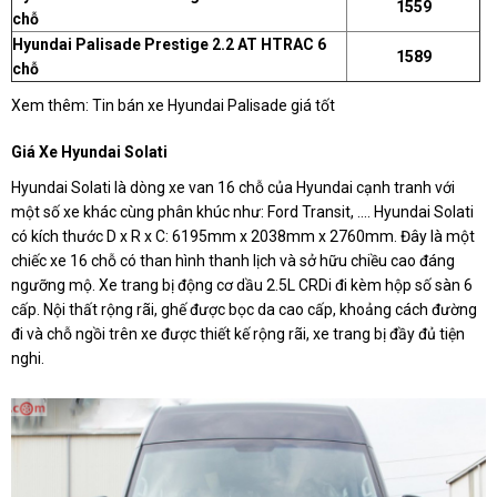
1559
chỗ
Hyundai Palisade Prestige 2.2 AT HTRAC 6
1589
chỗ
Xem thêm: Tin bán xe Hyundai Palisade giá tốt
Giá Xe Hyundai Solati
Hyundai Solati là dòng xe van 16 chỗ của Hyundai cạnh tranh với
một số xe khác cùng phân khúc như: Ford Transit, .... Hyundai Solati
có kích thước D x R x C: 6195mm x 2038mm x 2760mm. Đây là một
chiếc xe 16 chỗ có than hình thanh lịch và sở hữu chiều cao đáng
ngưỡng mộ. Xe trang bị động cơ dầu 2.5L CRDi đi kèm hộp số sàn 6
cấp. Nội thất rộng rãi, ghế được bọc da cao cấp, khoảng cách đường
đi và chỗ ngồi trên xe được thiết kế rộng rãi, xe trang bị đầy đủ tiện
nghi.