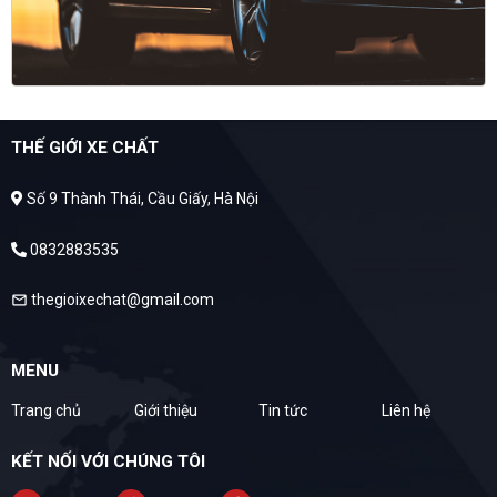
THẾ GIỚI XE CHẤT
Số 9 Thành Thái, Cầu Giấy, Hà Nội
0832883535
thegioixechat@gmail.com
mail
MENU
Trang chủ
Giới thiệu
Tin tức
Liên hệ
KẾT NỐI VỚI CHÚNG TÔI