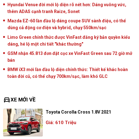
Hyundai Venue đời mới lộ diện rõ nét hơn: Dáng vuông vức,
thêm ADAS cạnh tranh Raize, Sonet
Mazda EZ-60 lần đầu lộ dáng coupe SUV sành điệu, có thể
dùng cả động cơ điện và hybrid, chạy 550km/sạc
Limo Green chính thức được VinFast đăng ký bản quyền kiểu
dáng, hé lộ một chi tiết "khác thường"
GSM nhận 45.813 đơn đặt cọc xe VinFast Green sau 72 giờ mở
bán
BMW iX3 mới lần đầu lộ diện chính thức: Thiết kế khác hoàn
toàn đời cũ, có thể chạy 700km/sạc, làm khó GLC
directions_car
XE MỚI VỀ
Toyota Corolla Cross 1.8V 2021
Giá: 610 Triệu