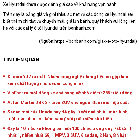
Xe Hyundai chưa được đánh giá cao về khả năng vận hành
Trên đây là bảng giá và giới thiệu sơ nét về các dòng xe Hyundai. Để
biết thêm chi tiết về khuyến mãi, giá lăn bánh, quý khách vui lòng liên
hệ với các đại lý ô tô Hyundai trên bonbanh.com.
(Nguồn:
https://bonbanh.com/gia-xe-oto-hyundai)
TIN LIÊN QUAN
Xiaomi YU7 ra mắt: Nhiều công nghệ nhưng liệu có gặp lùm
xùm chất lượng như sedan cùng nhà?
VinFast ra mắt dòng xe chở hàng cỡ nhỏ giá từ 285 triệu đồng
Aston Martin DBX S - siêu SUV cho người đam mê hiệu suất
Sedan mới của Honda này dễ gây lú với quá nhiều màn hình,
một màn nhìn hơi ‘kém sang’ với phần viền khó hiểu
Đây là 10 mẫu xe không bán nổi 100 chiếc trong quý I/2025: Ít
nhất 1, nhiều nhất 69, 1 MPV, 3 SUV, 6 sedan, 2 Hàn, 8 Nhật