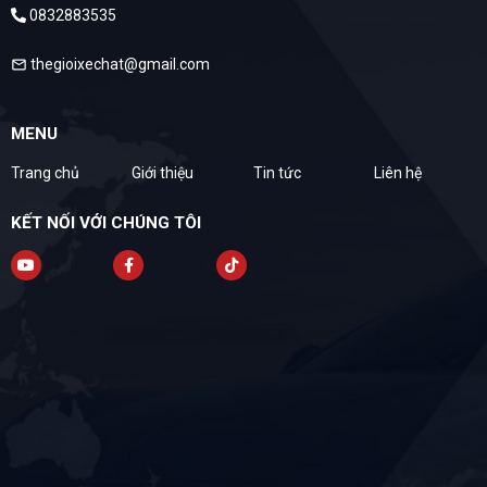
0832883535
thegioixechat@gmail.com
mail
MENU
Trang chủ
Giới thiệu
Tin tức
Liên hệ
KẾT NỐI VỚI CHÚNG TÔI