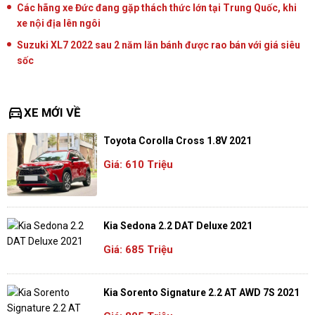
Các hãng xe Đức đang gặp thách thức lớn tại Trung Quốc, khi
xe nội địa lên ngôi
Suzuki XL7 2022 sau 2 năm lăn bánh được rao bán với giá siêu
sốc
directions_car
XE MỚI VỀ
Toyota Corolla Cross 1.8V 2021
Giá: 610 Triệu
Kia Sedona 2.2 DAT Deluxe 2021
Giá: 685 Triệu
Kia Sorento Signature 2.2 AT AWD 7S 2021