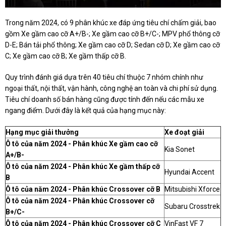
Trong năm 2024, có 9 phân khúc xe đáp ứng tiêu chí chấm giải, bao
gồm Xe gầm cao cỡ A+/B-; Xe gầm cao cỡ B+/C-; MPV phổ thông cỡ
D-E; Bán tải phổ thông; Xe gầm cao cỡ D; Sedan cỡ D; Xe gầm cao cỡ
C; Xe gầm cao cỡ B; Xe gầm thấp cỡ B.
Quy trình đánh giá dựa trên 40 tiêu chí thuộc 7 nhóm chính như
ngoại thất, nội thất, vận hành, công nghệ an toàn và chi phí sử dụng.
Tiêu chí doanh số bán hàng cũng được tính đến nếu các mẫu xe
ngang điểm. Dưới đây là kết quả của hạng mục này:
Hạng mục giải thưởng
Xe đoạt giải
Ô tô của năm 2024 - Phân khúc Xe gầm cao cỡ
Kia Sonet
A+/B-
Ô tô của năm 2024 - Phân khúc Xe gầm thấp cỡ
Hyundai Accent
B
Ô tô của năm 2024 - Phân khúc Crossover cỡ B
Mitsubishi Xforce
Ô tô của năm 2024 - Phân khúc Crossover cỡ
Subaru Crosstrek
B+/C-
Ô tô của năm 2024 - Phân khúc Crossover cỡ C
VinFast VF 7