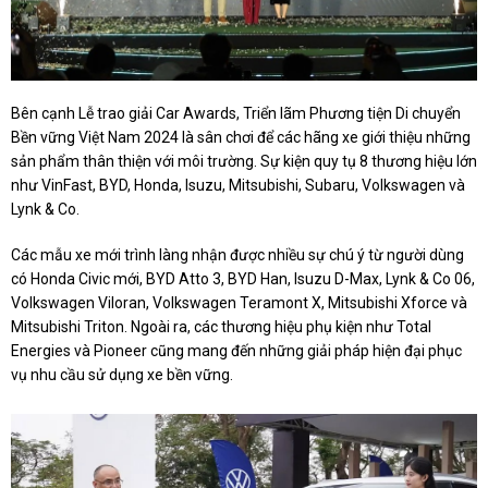
Bên cạnh Lễ trao giải Car Awards, Triển lãm Phương tiện Di chuyển
Bền vững Việt Nam 2024 là sân chơi để các hãng xe giới thiệu những
sản phẩm thân thiện với môi trường. Sự kiện quy tụ 8 thương hiệu lớn
như VinFast, BYD, Honda, Isuzu, Mitsubishi, Subaru, Volkswagen và
Lynk & Co.
Các mẫu xe mới trình làng nhận được nhiều sự chú ý từ người dùng
có Honda Civic mới, BYD Atto 3, BYD Han, Isuzu D-Max, Lynk & Co 06,
Volkswagen Viloran, Volkswagen Teramont X, Mitsubishi Xforce và
Mitsubishi Triton. Ngoài ra, các thương hiệu phụ kiện như Total
Energies và Pioneer cũng mang đến những giải pháp hiện đại phục
vụ nhu cầu sử dụng xe bền vững.