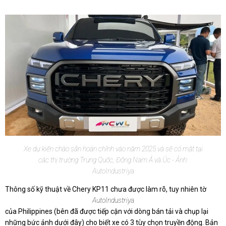
Xe dự kiến chào sân hoàn chỉnh vào năm 2025 và sẽ có mặt tại
các thị trường Trung Quốc, Đông Nam Á và Úc - Ảnh:
AutoIndustriya
Thông số kỹ thuật về Chery KP11 chưa được làm rõ, tuy nhiên tờ
AutoIndustriya
của Philippines (bên đã được tiếp cận với dòng bán tải và chụp lại
những bức ảnh dưới đây) cho biết xe có 3 tùy chọn truyền động. Bản