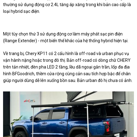
thường sử dụng động cơ 2.4L tăng áp xăng trong khi bản cao cấp là
loại hybrid sạc điện.
Một tùy chọn thứ 3 sử dụng động cơ làm máy phát sạc pin điện
(Range Extender) - một biến thể khác của hệ thống hybrid hiện tại.
Về trang bị, Chery KP11 có 2 cấu hình là off-road và urban phục vụ
vận hành nặng hoặc trong đô thị. Bản off-road có dòng chữ CHERY
trên tản nhiệt, đèn pha LED 2 tầng, lều dã ngoại gắn trần, lốp đa địa
hình BFGoodrich, thềm cửa rộng cùng cản sau tích hợp bậc để chân
giúp người dùng dễ lên xuống bồn sau. Bản urban đô hị chưa có ảnh.