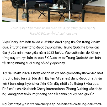
Thiết kế bản tiền thành phẩm quan sát được ở thời điểm hiện tại
khá phổ thông - Ảnh: AutoIndustriya
Việc Chery làm bán tải đã xuất hiện dưới dạng tin đồn trong 2 năm
qua. Ý tưởng này từng được thương hiệu Trung Quốc hé lộ với các
đại lý của mình vào giữa năm 2022 tại Úc. Vào cuối năm đó, Chery
từng suýt mượn bán tải của ZX Auto tới từ Trung Quốc để làm bán
tải riêng nhưng cuối cùng bỏ dở ý định này.
Tới đầu năm 2024, Chery xác nhận với báo giới Malaysia về việc một
thương hiệu bán tải (dự định lấy tên M Series) đang được phát triển
với 3 bản xăng, hybrid và điện. Gần đây nhất vào tháng 8 vừa qua,
Phó chủ tịch điều hành Chery International Zhang Guibing xác nhận
họ "đang phát triển" một dòng bán tải cabin đôi với báo giới Úc.
Nguồn:
https://tuoitre.vn/chery-sap-co-ban-tai-co-trung-dau-ford-