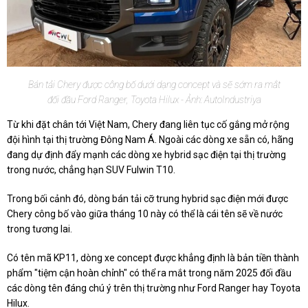
Bán tải Chery được công bố dưới dạng concept và sẽ sớm ra mắt
đối đầu Ford Ranger, Toyota Hilux - Ảnh: AutoIndustriya
Từ khi đặt chân tới Việt Nam, Chery đang liên tục cố gắng mở rộng
đội hình tại thị trường Đông Nam Á. Ngoài các dòng xe sẵn có, hãng
đang dự định đẩy mạnh các dòng xe hybrid sạc điện tại thị trường
trong nước, chẳng hạn SUV Fulwin T10.
Trong bối cảnh đó, dòng bán tải cỡ trung hybrid sạc điện mới được
Chery công bố vào giữa tháng 10 này có thể là cái tên sẽ về nước
trong tương lai.
Có tên mã KP11, dòng xe concept được khẳng định là bản tiền thành
phẩm "tiệm cận hoàn chỉnh" có thể ra mắt trong năm 2025 đối đầu
các dòng tên đáng chú ý trên thị trường như Ford Ranger hay Toyota
Hilux.