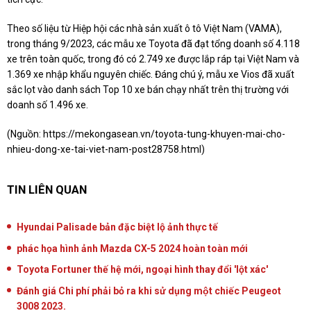
Theo số liệu từ Hiệp hội các nhà sản xuất ô tô Việt Nam (VAMA),
trong tháng 9/2023, các mẫu xe Toyota đã đạt tổng doanh số 4.118
xe trên toàn quốc, trong đó có 2.749 xe được lắp ráp tại Việt Nam và
1.369 xe nhập khẩu nguyên chiếc. Đáng chú ý, mẫu xe Vios đã xuất
sắc lọt vào danh sách Top 10 xe bán chạy nhất trên thị trường với
doanh số 1.496 xe.
(Nguồn:
https://mekongasean.vn/toyota-tung-khuyen-mai-cho-
nhieu-dong-xe-tai-viet-nam-post28758.html
)
TIN LIÊN QUAN
Hyundai Palisade bản đặc biệt lộ ảnh thực tế
phác họa hình ảnh Mazda CX-5 2024 hoàn toàn mới
Toyota Fortuner thế hệ mới, ngoại hình thay đổi 'lột xác'
Đánh giá Chi phí phải bỏ ra khi sử dụng một chiếc Peugeot
3008 2023.