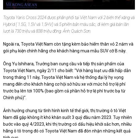
Toyota Yaris Cross 2024 được phân phối tại Việt Nam với 2 biến thể xăng và
Hybrid ( 1.5G, 1.5V và 1.5HV) và 5 phiên bản màu sắc, đi kèm giá bán lần
lượt là 730 triệu và 838 triệu đồng. Ảnh: Quách Sơn.
Ngoài ra, Toyota Việt Nam còn tặng kèm bảo hiểm thân vỏ 2 năm và
gói phụ kiện chính hãng cho khách hàng mua mẫu SUV cỡ B này.
Ông Yu Ishihara, Trưởng ban cung cầu và tiếp thị sản phẩm của
Toyota Việt Nam, ngày 2/11 cho biết: "Với hàng loạt ưu đãi hấp dẫn
trong tháng 11 này, Toyota Việt Nam và hệ thống đại lý hy vọng
mang đến cho khách hàng cơ hội sở hữu xe với mức hỗ trợ lệ phí
trước bạ lên tới 100% (bao gồm cả phần hỗ trợ lệ phí trước bạ từ
Chính phủ)".
Ảnh hưởng chung từ tình hình kinh tế thế giới, thị trường ô tô Việt
Nam đã gặp không ít khó khăn suốt 3 quý đầu năm 2023. Tuy nhiên
bước vào quý 4/2023, khi thị trường có dấu hiệu khởi sắc hơn, nhiều
hãng ô tô trong đó có Toyota Việt Nam đã đón nhận những kết quả
tích cực.