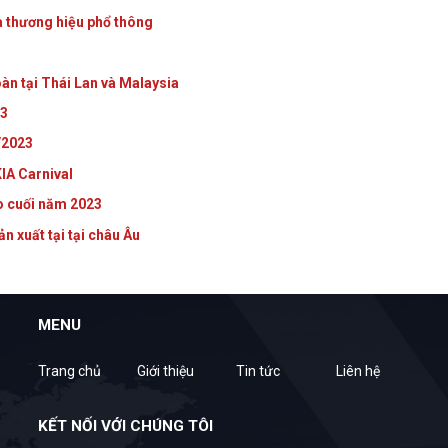
a thương hiệu phổ thông
oàn tại Thái Lan và Malaysia
23
9/2023
KIA Carnival
̀o cuối năm 2023
 xuất tại tại châu Âu
MENU
Trang chủ
Giới thiệu
Tin tức
Liên hệ
KẾT NỐI VỚI CHÚNG TÔI