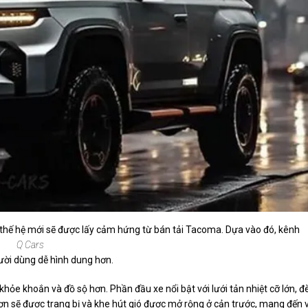
r thế hệ mới sẽ được lấy cảm hứng từ bán tải Tacoma. Dựa vào đó, kênh
Q Cars
ười dùng dễ hình dung hơn.
khỏe khoắn và đồ sộ hơn. Phần đầu xe nổi bật với lưới tản nhiệt cỡ lớn, đ
n sẽ được trang bị và khe hút gió được mở rộng ở cản trước, mang đến 