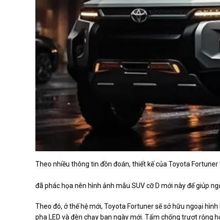
Theo nhiều thông tin đồn đoán, thiết kế của Toyota Fortune
đã phác họa nên hình ảnh mẫu SUV cỡ D mới này để giúp ng
Theo đó, ở thế hệ mới, Toyota Fortuner sẽ sở hữu ngoại hình 
pha LED và đèn chạy ban ngày mới. Tấm chống trượt rộng hơ