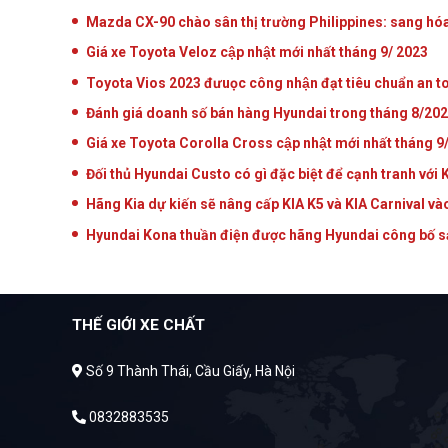
Mazda CX-90 chào sân thị trường Philippines: sang hó
Giá xe Toyota Veloz cập nhật mới nhất tháng 9/ 2023
Toyota Vios 2023 đưuọc công nhận đạt tiêu chuẩn an t
Đánh giá doanh số bán hàng Hyundai trong tháng 8/20
Giá xe Toyota Corolla Cross cập nhật mới nhất tháng 
Đối thủ Hyundai Custo có gì đặc biệt để cạnh tranh với 
Hãng Kia dự kiến sẽ nâng cấp KIA K5 và KIA Carnival va
Hyundai Kona thuần điện được hãng Hyundai công bố sản
THẾ GIỚI XE CHẤT
Số 9 Thành Thái, Cầu Giấy, Hà Nội
0832883535