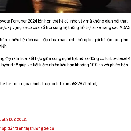
oyota Fortuner 2024 lớn hơn thế hệ cũ, nhờ vậy mà không gian nội thất
ược kỳ vọng sẽ có cửa sổ trời cùng hệ thống hỗ trợ lái xe nâng cao ADAS
thêm nhiều tiện ích cao cấp như: màn hình thông tin giải trí cảm ứng lớn
tiến.
g điện khí hóa, kết hợp giữa công nghệ hybrid và động cơ turbo-diesel 4 
hybrid sẽ giúp xe tiết kiệm nhiên liệu hơn khoảng 10% so với phiên bản
the-he-moi-ngoai-hinh-thay-oi-lot-xac-a632871.html
)
ugeot 3008 2023.
p dẫn trên thị trường xe cũ