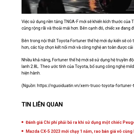
Việc sử dụng nền tảng TNGA-F mới sẽ khiến kích thước của T
cũng rộng rãi và thoải mái hơn. Bên cạnh đó, chiếc xe đang đ
Bên trong nội thất Toyota Fortuner thế hệ mới dự kiến sẽ có 
hơn, các tùy chọn kết nối mới và công nghệ an toàn được cải 
Nhiều khả năng, Fortuner thế hệ mới sẽ sử dụng hệ truyền độn
lanh 2.8L. Theo ước tính của Toyota, bổ sung công nghệ mild-
hiện hành.
(Nguồn:
https://nguoiduatin.vn/xem-truoc-toyota-fortuner-
TIN LIÊN QUAN
Đánh giá Chi phí phải bỏ ra khi sử dụng một chiếc Pe
Mazda CX-5 2023 mới chạy 1 năm, rao bán giá vô cùng hấ