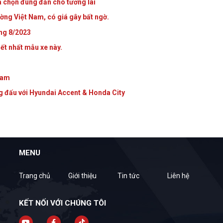
̣a chọn đúng đắn cho tương lai
ường Việt Nam, có giá gây bất ngờ.
́ng 8/2023
ết nhất mẫu xe này.
 Nam
g đấu với Hyundai Accent & Honda City
MENU
Trang chủ
Giới thiệu
Tin tức
Liên hệ
KẾT NỐI VỚI CHÚNG TÔI