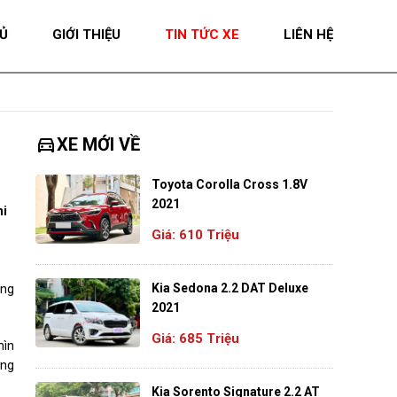
Ủ
GIỚI THIỆU
TIN TỨC XE
LIÊN HỆ
directions_car
XE MỚI VỀ
Toyota Corolla Cross 1.8V
2021
hi
Giá: 610 Triệu
Kia Sedona 2.2 DAT Deluxe
ững
2021
Giá: 685 Triệu
hìn
ờng
Kia Sorento Signature 2.2 AT