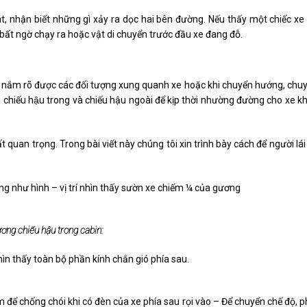
át, nhận biết những gì xảy ra dọc hai bên đường. Nếu thấy một chiếc xe
bất ngờ chạy ra hoặc vật di chuyển trước đầu xe đang đỗ.
 xe nắm rõ được các đối tượng xung quanh xe hoặc khi chuyển hướng, chu
chiếu hậu trong và chiếu hậu ngoài để kịp thời nhường đường cho xe k
 quan trọng. Trong bài viết này chúng tôi xin trình bày cách để người lái
g như hình – vị trí nhìn thấy sườn xe chiếm ¼ của gương
ơng chiếu hậu trong cabin:
ìn thấy toàn bộ phần kính chắn gió phía sau.
để chống chói khi có đèn của xe phía sau rọi vào – Để chuyển chế độ, p