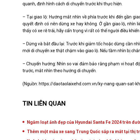
quanh, định hình cách di chuyển trước khi thực hiện.
– Tại giao lộ: Hướng mắt nhìn về phía trước khi đến gần gia
quyết định có nên dừng xe hay không. Ở gần giao lộ, nhìn liếc
thấy có xe rẽ trái, hãy cẩn trọng vì rất có thể người điều khi
– Dừng và bắt đầu lại: Trước khi giảm tốc hoặc dừng cần nhì
mới di chuyển xe thật chậm vào giao lộ. Nếu tầm nhìn bị chắn,
– Chuyển hướng: Nhìn so vai đảm bảo rằng phạm vi hoạt độn
trước, mắt nhìn theo hướng di chuyển.
(Nguồn:
https://daotaolaixehd.com.vn/ky-nang-quan-sat-khi
TIN LIÊN QUAN
Ngắm loạt ảnh đẹp của Hyundai Santa Fe 2024 trên đươ
Thêm một mẫu xe sang Trung Quốc sắp ra mắt tại thị t