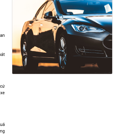
uan
hát
 cứ
 xe
Quá
ung