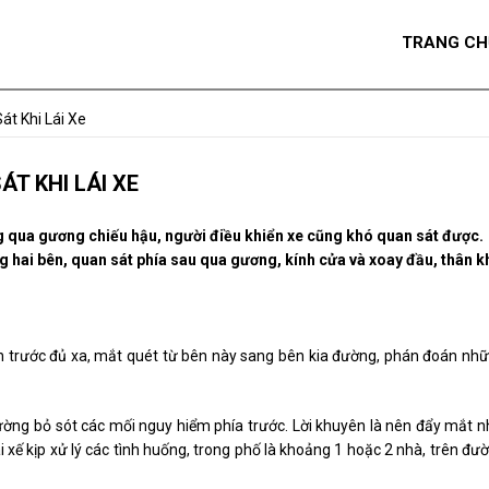
TRANG CH
át Khi Lái Xe
ÁT KHI LÁI XE
g qua gương chiếu hậu, người điều khiển xe cũng khó quan sát được.
g hai bên, quan sát phía sau qua gương, kính cửa và xoay đầu, thân k
hìn trước đủ xa, mắt quét từ bên này sang bên kia đường, phán đoán nh
ường bỏ sót các mối nguy hiểm phía trước. Lời khuyên là nên đẩy mắt n
i xế kịp xử lý các tình huống, trong phố là khoảng 1 hoặc 2 nhà, trên đư