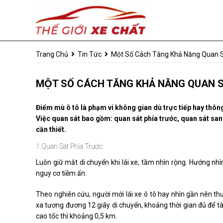
Trang Chủ
Tin Tức
Một Số Cách Tăng Khả Năng Quan S
MỘT SỐ CÁCH TĂNG KHẢ NĂNG QUAN S
Điểm mù ô tô là phạm vi không gian dù trực tiếp hay thôn
Việc quan sát bao gồm: quan sát phía trước, quan sát san
cần thiết.
1.Quan Sát Phía Trước:
Luôn giữ mắt di chuyển khi lái xe, tầm nhìn rộng. Hướng n
nguy cơ tiềm ẩn.
Theo nghiên cứu, người mới lái xe ô tô hay nhìn gần nên th
xa tương đương 12 giây di chuyển, khoảng thời gian đủ để tà
cao tốc thì khoảng 0,5 km.