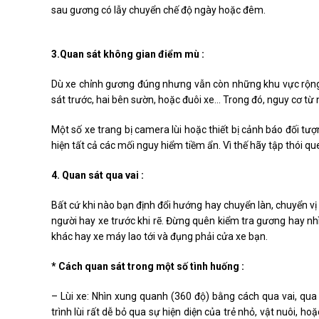
sau gương có lẫy chuyển chế độ ngày hoặc đêm.
3.Quan sát không gian điểm mù :
Dù xe chỉnh gương đúng nhưng vẫn còn những khu vực rộng
sát trước, hai bên sườn, hoặc đuôi xe… Trong đó, nguy cơ từ
Một số xe trang bị camera lùi hoặc thiết bị cảnh báo đối t
hiện tất cả các mối nguy hiểm tiềm ẩn. Vì thế hãy tập thói q
4. Quan sát qua vai :
Bất cứ khi nào bạn định đổi hướng hay chuyển làn, chuyển vị t
người hay xe trước khi rẽ. Đừng quên kiểm tra gương hay nhì
khác hay xe máy lao tới và đụng phải cửa xe bạn.
* Cách quan sát trong một số tình huống :
– Lùi xe: Nhìn xung quanh (360 độ) bằng cách qua vai, qua 
trình lùi rất dễ bỏ qua sự hiện diện của trẻ nhỏ, vật nuôi, ho