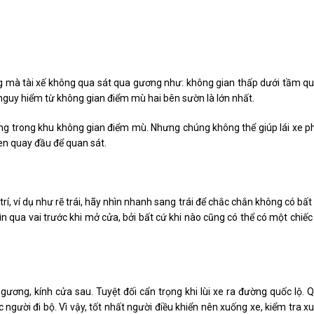
 mà tài xế không qua sát qua gương như: không gian thấp dưới tầm q
 nguy hiểm từ không gian điểm mù hai bên sườn là lớn nhất.
ượng trong khu không gian điểm mù. Nhưng chúng không thể giúp lái xe p
uen quay đầu để quan sát.
rí, ví dụ như rẽ trái, hãy nhìn nhanh sang trái để chắc chắn không có bất
n qua vai trước khi mở cửa, bởi bất cứ khi nào cũng có thể có một chiếc
gương, kính cửa sau. Tuyệt đối cẩn trọng khi lùi xe ra đường quốc lộ. 
ặc người đi bộ. Vì vậy, tốt nhất người điều khiển nên xuống xe, kiểm tra x