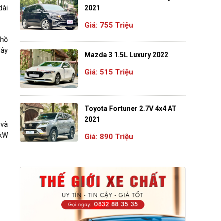
dài
2021
Giá: 755 Triệu
 hồ
dây
Mazda 3 1.5L Luxury 2022
Giá: 515 Triệu
Toyota Fortuner 2.7V 4x4 AT
2021
 và
 kW
Giá: 890 Triệu