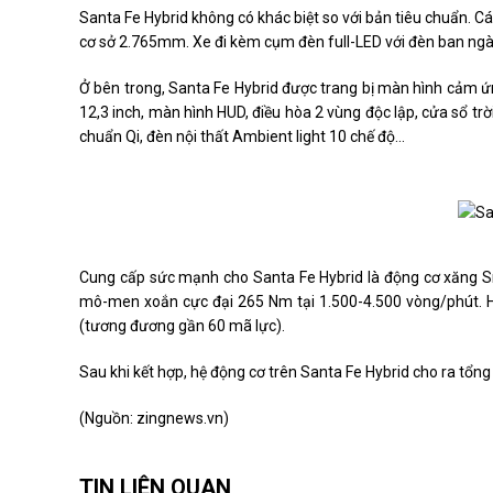
Santa Fe Hybrid không có khác biệt so với bản tiêu chuẩn. Các
cơ sở 2.765mm. Xe đi kèm cụm đèn full-LED với đèn ban ngày
Ở bên trong, Santa Fe Hybrid được trang bị màn hình cảm ứ
12,3 inch, màn hình HUD, điều hòa 2 vùng độc lập, cửa sổ 
chuẩn Qi, đèn nội thất Ambient light 10 chế độ...
Cung cấp sức mạnh cho Santa Fe Hybrid là động cơ xăng S
mô-men xoắn cực đại 265 Nm tại 1.500-4.500 vòng/phút. H
(tương đương gần 60 mã lực).
Sau khi kết hợp, hệ động cơ trên Santa Fe Hybrid cho ra tổng
(Nguồn:
zingnews.vn
)
TIN LIÊN QUAN