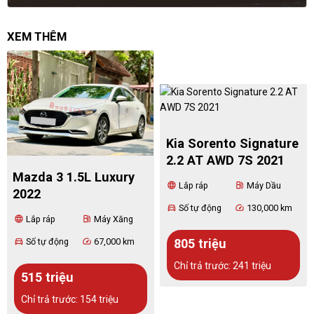
XEM THÊM
Kia Sorento Signature
2.2 AT AWD 7S 2021
Mazda 3 1.5L Luxury
Lắp ráp
Máy Dầu
language
local_gas_station
2022
Số tự động
130,000 km
directions_car
speed
Lắp ráp
Máy Xăng
language
local_gas_station
Số tự động
67,000 km
directions_car
speed
805 triệu
Chỉ trả trước: 241 triệu
515 triệu
Chỉ trả trước: 154 triệu