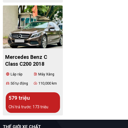
Mercedes Benz C
Class C200 2018
Lắp ráp
Máy Xăng
language
local_gas_station
Số tự động
110,000 km
directions_car
speed
579 triệu
Chỉ trả trước: 173 triệu
THẾ GIỚI XE CHẤT