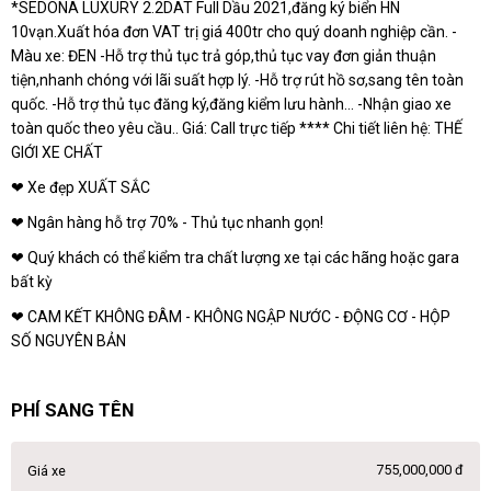
*SEDONA LUXURY 2.2DAT Full Dầu 2021,đăng ký biển HN
10vạn.Xuất hóa đơn VAT trị giá 400tr cho quý doanh nghiệp cần. -
Màu xe: ĐEN -Hỗ trợ thủ tục trả góp,thủ tục vay đơn giản thuận
tiện,nhanh chóng với lãi suất hợp lý. -Hỗ trợ rút hồ sơ,sang tên toàn
quốc. -Hỗ trợ thủ tục đăng ký,đăng kiểm lưu hành… -Nhận giao xe
toàn quốc theo yêu cầu.. Giá: Call trực tiếp **** Chi tiết liên hệ: THẾ
GIỚI XE CHẤT
❤ Xe đẹp XUẤT SẮC
❤ Ngân hàng hỗ trợ 70% - Thủ tục nhanh gọn!
❤ Quý khách có thể kiểm tra chất lượng xe tại các hãng hoặc gara
bất kỳ
❤ CAM KẾT KHÔNG ĐÂM - KHÔNG NGẬP NƯỚC - ĐỘNG CƠ - HỘP
SỐ NGUYÊN BẢN
PHÍ SANG TÊN
755,000,000 đ
Giá xe